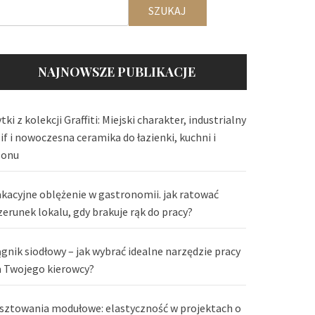
SZUKAJ
NAJNOWSZE PUBLIKACJE
tki z kolekcji Graffiti: Miejski charakter, industrialny
lif i nowoczesna ceramika do łazienki, kuchni i
lonu
kacyjne oblężenie w gastronomii. jak ratować
zerunek lokalu, gdy brakuje rąk do pracy?
ągnik siodłowy – jak wybrać idealne narzędzie pracy
a Twojego kierowcy?
sztowania modułowe: elastyczność w projektach o