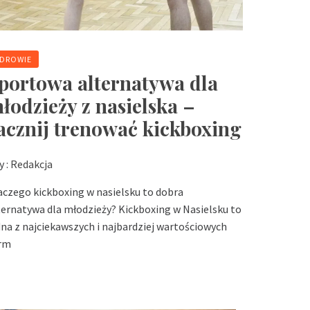
DROWIE
portowa alternatywa dla
łodzieży z nasielska –
acznij trenować kickboxing
y :
Redakcja
aczego kickboxing w nasielsku to dobra
ternatywa dla młodzieży? Kickboxing w Nasielsku to
dna z najciekawszych i najbardziej wartościowych
rm