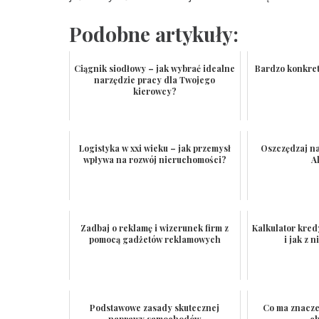
Podobne artykuły:
Ciągnik siodłowy – jak wybrać idealne
Bardzo konkret
narzędzie pracy dla Twojego
kierowcy?
Logistyka w xxi wieku – jak przemysł
Oszczędzaj n
wpływa na rozwój nieruchomości?
A
Zadbaj o reklamę i wizerunek firm z
Kalkulator kred
pomocą gadżetów reklamowych
i jak z 
Podstawowe zasady skutecznej
Co ma znacze
naprawy samochodów
c