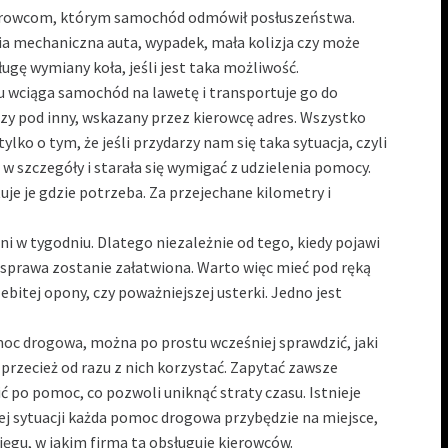
rowcom, którym samochód odmówił posłuszeństwa.
aria mechaniczna auta, wypadek, mała kolizja czy może
ugę wymiany koła, jeśli jest taka możliwość.
tu wciąga samochód na lawetę i transportuje go do
zy pod inny, wskazany przez kierowcę adres. Wszystko
lko o tym, że jeśli przydarzy nam się taka sytuacja, czyli
 szczegóły i starała się wymigać z udzielenia pomocy.
uje je gdzie potrzeba. Za przejechane kilometry i
ni w tygodniu. Dlatego niezależnie od tego, kiedy pojawi
 sprawa zostanie załatwiona. Warto więc mieć pod ręką
bitej opony, czy poważniejszej usterki. Jedno jest
moc drogowa
, można po prostu wcześniej sprawdzić, jaki
 przecież od razu z nich korzystać. Zapytać zawsze
 po pomoc, co pozwoli uniknąć straty czasu. Istnieje
j sytuacji każda pomoc drogowa przybędzie na miejsce,
ięgu, w jakim firma ta obsługuje kierowców.