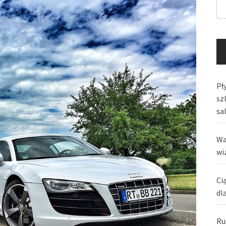
Pły
sz
sa
Wa
wi
Ci
dl
Ru