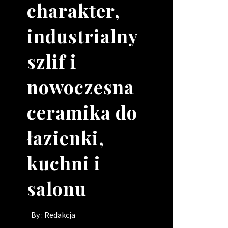
charakter,
wizerunek
narzędzie
o
industrialny
lokalu, gdy
pracy dla
skomplikowanych
szlif i
brakuje rąk
Twojego
kształtach
nowoczesna
do pracy?
kierowcy?
By :
Redakcja
ceramika do
By :
By :
Redakcja
Redakcja
łazienki,
kuchni i
salonu
By :
Redakcja