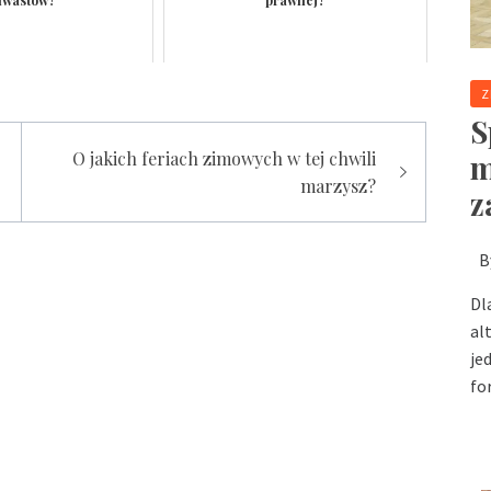
Z
S
O jakich feriach zimowych w tej chwili
m
marzysz?
z
B
Dl
al
je
fo