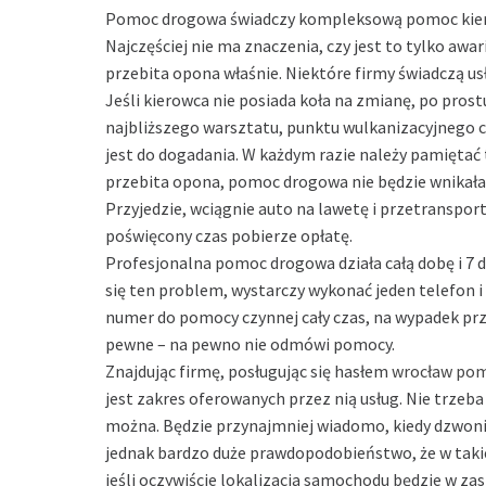
Pomoc drogowa świadczy kompleksową pomoc kie
Najczęściej nie ma znaczenia, czy jest to tylko aw
przebita opona właśnie. Niektóre firmy świadczą usł
Jeśli kierowca nie posiada koła na zmianę, po pros
najbliższego warsztatu, punktu wulkanizacyjnego c
jest do dogadania. W każdym razie należy pamiętać ty
przebita opona, pomoc drogowa nie będzie wnikała w
Przyjedzie, wciągnie auto na lawetę i przetransport
poświęcony czas pobierze opłatę.
Profesjonalna pomoc drogowa działa całą dobę i 7 d
się ten problem, wystarczy wykonać jeden telefon i
numer do pomocy czynnej cały czas, na wypadek prze
pewne – na pewno nie odmówi pomocy.
Znajdując firmę, posługując się hasłem
wrocław po
jest zakres oferowanych przez nią usług. Nie trzeba
można. Będzie przynajmniej wiadomo, kiedy dzwonić
jednak bardzo duże prawdopodobieństwo, że w takie
jeśli oczywiście lokalizacja samochodu będzie w zas