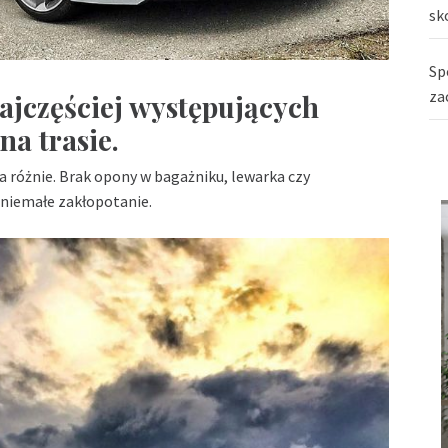
sk
Sp
za
najczęściej występujących
a trasie.
a różnie. Brak opony w bagażniku, lewarka czy
niemałe zakłopotanie.