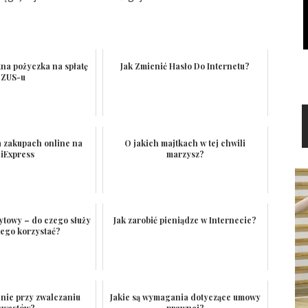
na pożyczka na spłatę
Jak Zmienić Hasło Do Internetu?
ZUS-u
a zakupach online na
O jakich majtkach w tej chwili
liExpress
marzysz?
ytowy – do czego służy
Jak zarobić pieniądze w Internecie?
niego korzystać?
nie przy zwalczaniu
Jakie są wymagania dotyczące umowy
hwastów?
prawnej?