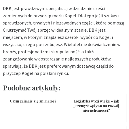
DBK jest prawdziwym specjalistą w dziedzinie części
zamiennych do przyczep marki Kogel. Dlatego jeśli szukasz
sprawdzonych, trwałych i niezawodnych części, które pomogą
Ci utrzymać Twój sprzęt w idealnym stanie, DBK jest
miejscem, w którym znajdziesz
szeroki wybór do Kogel
i
wszystko, czego potrzebujesz. Wieloletnie doświadczenie w
branży, profesjonalizm i skrupulatność, a także
zaangażowanie w dostarczanie najlepszych produktów,
sprawiają, że DBK jest preferowanym dostawcą części do
przyczep Kogel na polskim rynku.
Podobne artykuły:
Czym zajmuje się animator?
Logistyka w xxi wieku – jak
przemysł wpływa na rozwój
nieruchomości?