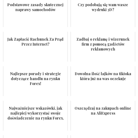
Podstawowe zasady skutecznej
Czy podobają się wam wasze
naprawy samochodów
wydruki 3D?
Jak Zapłacić Rachunek Za Prąd
Zadbaj o reklamę i wizerunek
Przez Internet?
firm z pomocą gadżetów
reklamowych
Najlepsze porady i strategie
Dowolna ilość lajków na tiktoka
dotyczące handlu na rynku
która już na was oczekuje
Forex!
Najważniejsze wskazówki, jak
Oszczędzaj na zakupach online
najlepiej wykorzystać swoje
na AliExpress
doświadczenie na rynku Forex.