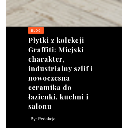
BLOG
BIZNES
BIZNES
BIZNES
Płytki z kolekcji
Wakacyjne
Ciągnik siodłowy –
Rusztowania
Graffiti: Miejski
oblężenie w
jak wybrać idealne
modułowe:
charakter,
gastronomii. jak
narzędzie pracy dla
elastyczność w
industrialny szlif i
ratować wizerunek
Twojego kierowcy?
projektach o
nowoczesna
lokalu, gdy brakuje
skomplikowanych
By :
Redakcja
ceramika do
rąk do pracy?
kształtach
łazienki, kuchni i
By :
By :
Redakcja
Redakcja
salonu
By :
Redakcja