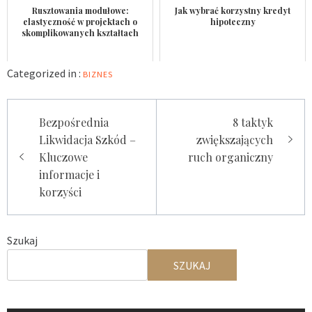
Rusztowania modułowe:
Jak wybrać korzystny kredyt
elastyczność w projektach o
hipoteczny
skomplikowanych kształtach
Categorized in :
BIZNES
Nawigacja
Bezpośrednia
8 taktyk
wpisu
Likwidacja Szkód –
zwiększających
Kluczowe
ruch organiczny
informacje i
korzyści
Szukaj
SZUKAJ