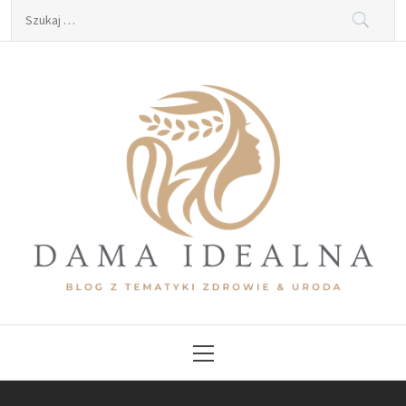
Skip
Szukaj:
to
content
Dama Idealna
Blog z tematyki zdrowie & uroda
Primary
Menu