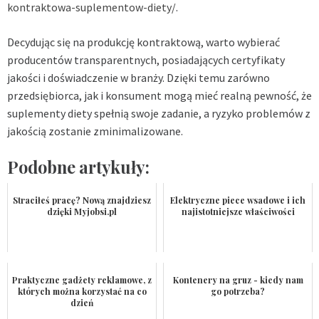
kontraktowa-suplementow-diety/
.
Decydując się na produkcję kontraktową, warto wybierać
producentów transparentnych, posiadających certyfikaty
jakości i doświadczenie w branży. Dzięki temu zarówno
przedsiębiorca, jak i konsument mogą mieć realną pewność, że
suplementy diety spełnią swoje zadanie, a ryzyko problemów z
jakością zostanie zminimalizowane.
Podobne artykuły:
Straciłeś pracę? Nową znajdziesz
Elektryczne piece wsadowe i ich
dzięki Myjobsi.pl
najistotniejsze właściwości
Praktyczne gadżety reklamowe, z
Kontenery na gruz - kiedy nam
których można korzystać na co
go potrzeba?
dzień