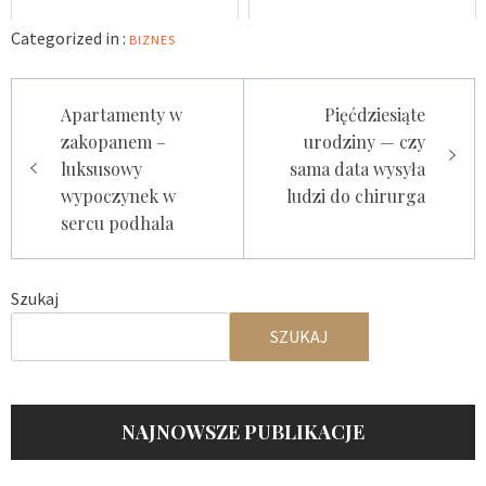
Categorized in :
BIZNES
Nawigacja
Apartamenty w
Pięćdziesiąte
wpisu
zakopanem –
urodziny — czy
luksusowy
sama data wysyła
wypoczynek w
ludzi do chirurga
sercu podhala
Szukaj
SZUKAJ
NAJNOWSZE PUBLIKACJE