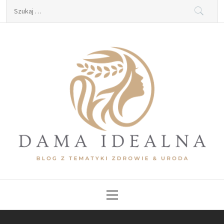
Skip
Szukaj:
to
content
Dama Idealna
Blog z tematyki zdrowie & uroda
Primary
Menu