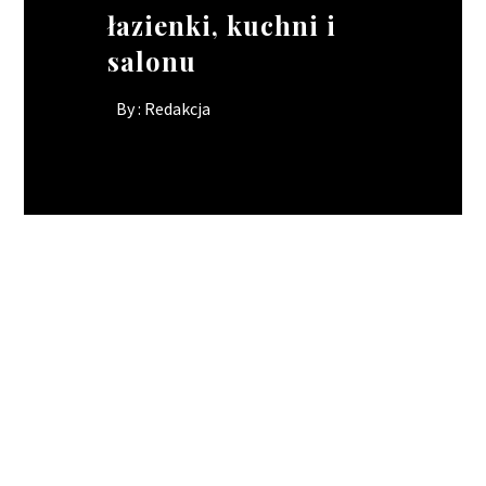
łazienki, kuchni i
By :
By :
Redakcja
Redakcja
salonu
By :
Redakcja
ZDROWIE