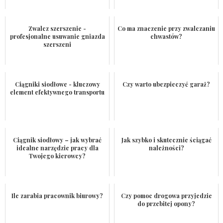
Zwalcz szerszenie -
Co ma znaczenie przy zwalczaniu
profesjonalne usuwanie gniazda
chwastów?
szerszeni
Ciągniki siodłowe - kluczowy
Czy warto ubezpieczyć garaż?
element efektywnego transportu
Ciągnik siodłowy – jak wybrać
Jak szybko i skutecznie ściągać
idealne narzędzie pracy dla
należności?
Twojego kierowcy?
Ile zarabia pracownik biurowy?
Czy pomoc drogowa przyjedzie
do przebitej opony?