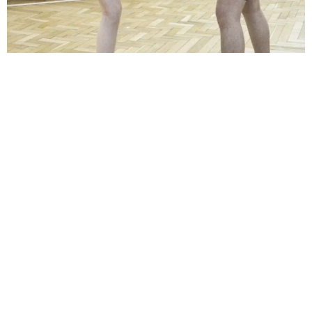
ZDROWIE
Sportowa alternatywa dla młodzieży z
nasielska – zacznij trenować
kickboxing
By :
Redakcja
Dlaczego kickboxing w nasielsku to dobra alternatywa dla
młodzieży? Kickboxing w Nasielsku to jedna z najciekawszych i
najbardziej wartościowych form