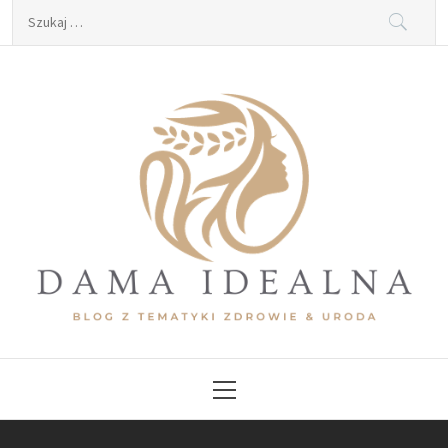
Skip
Szukaj:
to
content
Dama Idealna
Blog z tematyki zdrowie & uroda
Primary
Menu