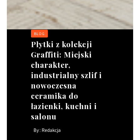
BLOG
BIZNES
BIZNES
BIZNES
Płytki z kolekcji
Wakacyjne
Ciągnik siodłowy –
Rusztowania
Graffiti: Miejski
oblężenie w
jak wybrać idealne
modułowe:
charakter,
gastronomii. jak
narzędzie pracy dla
elastyczność w
industrialny szlif i
ratować wizerunek
Twojego kierowcy?
projektach o
nowoczesna
lokalu, gdy brakuje
skomplikowanych
By :
Redakcja
ceramika do
rąk do pracy?
kształtach
łazienki, kuchni i
By :
By :
Redakcja
Redakcja
salonu
By :
Redakcja