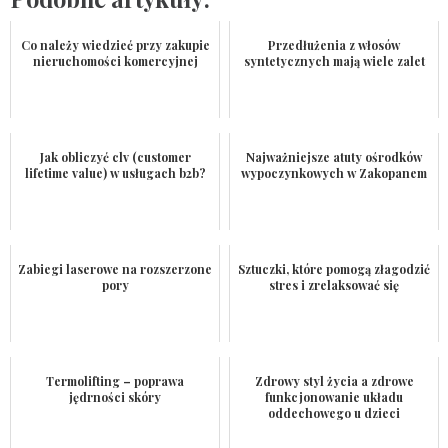
Co należy wiedzieć przy zakupie
Przedłużenia z włosów
nieruchomości komercyjnej
syntetycznych mają wiele zalet
Jak obliczyć clv (customer
Najważniejsze atuty ośrodków
lifetime value) w usługach b2b?
wypoczynkowych w Zakopanem
Zabiegi laserowe na rozszerzone
Sztuczki, które pomogą złagodzić
pory
stres i zrelaksować się
Termolifting – poprawa
Zdrowy styl życia a zdrowe
jędrności skóry
funkcjonowanie układu
oddechowego u dzieci