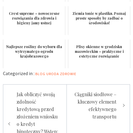
Crest supreme – nowoczesne
Ziemia tonie w plastiku. Poznaj
rozwiązania dla zdrowia i
proste sposoby by zadbać o
higieny jamy ustnej
środowisko!
Najlepsze rośliny do wyboru dla
Plisy okienne w grodzisku
wytrzymałego ogrodu
mazowieckim – praktyczne i
krajobrazowego
estetyczne rozwiązanie
Categorized in :
BLOG
URODA
ZDROWIE
Nawigacja
Jak obliczyć swoją
Ciągniki siodłowe –
wpisu
zdolność
kluczowy element
kredytową przed
efektywnego
złożeniem wniosku
transportu
o kredyt
hipoteczny? Wstęp: