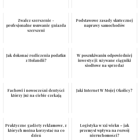
Zwalcz szerszenie -
Podstawowe zasady skutecznej
profesjonalne usuwanie gniazda
naprawy samochodów
szerszeni
Jak dokonać rozliczenia podatku
W poszukiwaniu odpowiedniej
z Holandii?
inwestycji: używane ciągniki
siodłowe na sprzedaż
Fachowi i nowocześni dentyści
Jaki Internet W Mojej Okolicy?
którzy już na ciebie czekają
Praktyczne gadżety reklamowe, z
Logistyka w xxi wieku – jak
których można korzystać na co
przemysł wpływa na rozwój
dzień
nieruchomości?