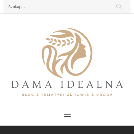
Skip
Szukaj:
to
content
Dama Idealna
Blog z tematyki zdrowie & uroda
Primary
Menu