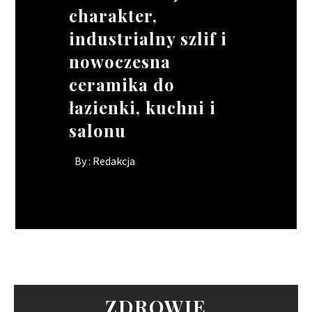
charakter,
gastronomii. jak
narzędzie pracy dla
elastyczność w
industrialny szlif i
ratować wizerunek
Twojego kierowcy?
projektach o
nowoczesna
lokalu, gdy brakuje
skomplikowanych
By :
Redakcja
ceramika do
rąk do pracy?
kształtach
łazienki, kuchni i
By :
By :
Redakcja
Redakcja
salonu
By :
Redakcja
ZDROWIE