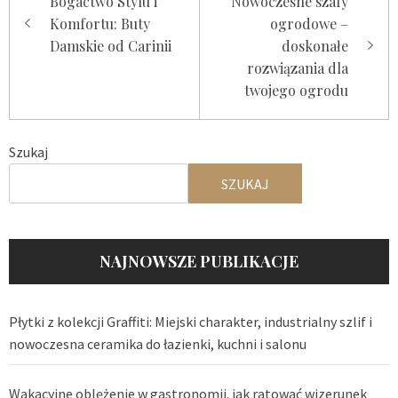
Bogactwo Stylu i
Nowoczesne szafy
wpisu
Komfortu: Buty
ogrodowe –
Damskie od Carinii
doskonałe
rozwiązania dla
twojego ogrodu
Szukaj
SZUKAJ
NAJNOWSZE PUBLIKACJE
Płytki z kolekcji Graffiti: Miejski charakter, industrialny szlif i
nowoczesna ceramika do łazienki, kuchni i salonu
Wakacyjne oblężenie w gastronomii. jak ratować wizerunek