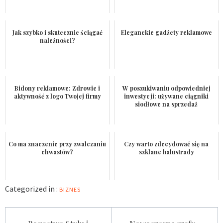
Jak szybko i skutecznie ściągać
Eleganckie gadżety reklamowe
należności?
Bidony reklamowe: Zdrowie i
W poszukiwaniu odpowiedniej
aktywność z logo Twojej firmy
inwestycji: używane ciągniki
siodłowe na sprzedaż
Co ma znaczenie przy zwalczaniu
Czy warto zdecydować się na
chwastów?
szklane balustrady
Categorized in :
BIZNES
Nawigacja