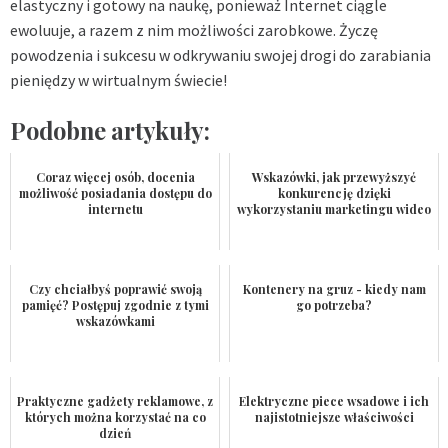
elastyczny i gotowy na naukę, ponieważ Internet ciągle
ewoluuje, a razem z nim możliwości zarobkowe. Życzę
powodzenia i sukcesu w odkrywaniu swojej drogi do zarabiania
pieniędzy w wirtualnym świecie!
Podobne artykuły:
Coraz więcej osób, docenia
Wskazówki, jak przewyższyć
możliwość posiadania dostępu do
konkurencję dzięki
internetu
wykorzystaniu marketingu wideo
Czy chciałbyś poprawić swoją
Kontenery na gruz - kiedy nam
pamięć? Postępuj zgodnie z tymi
go potrzeba?
wskazówkami
Praktyczne gadżety reklamowe, z
Elektryczne piece wsadowe i ich
których można korzystać na co
najistotniejsze właściwości
dzień