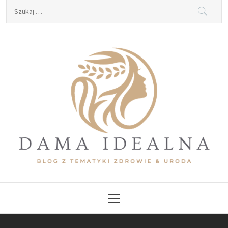
Skip
Szukaj:
to
content
Dama Idealna
Blog z tematyki zdrowie & uroda
Primary
Menu