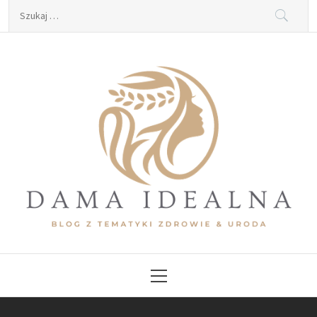
Skip
Szukaj:
to
content
Dama Idealna
Blog z tematyki zdrowie & uroda
Primary
Menu