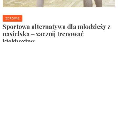
ZDROWIE
Sportowa alternatywa dla młodzieży z
nasielska – zacznij trenować
kickboxing
By :
Redakcja
Dlaczego kickboxing w nasielsku to dobra alternatywa dla
młodzieży? Kickboxing w Nasielsku to jedna z najciekawszych i
najbardziej wartościowych form