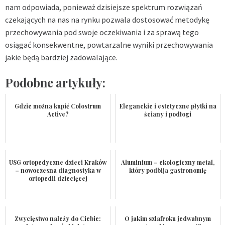
nam odpowiada, ponieważ dzisiejsze spektrum rozwiązań
czekających na nas na rynku pozwala dostosować metodykę
przechowywania pod swoje oczekiwania i za sprawą tego
osiągać konsekwentne, powtarzalne wyniki przechowywania
jakie będą bardziej zadowalające.
Podobne artykuły:
Gdzie można kupić Colostrum
Eleganckie i estetyczne płytki na
Active?
ściany i podłogi
USG ortopedyczne dzieci Kraków
Aluminium – ekologiczny metal,
– nowoczesna diagnostyka w
który podbija gastronomię
ortopedii dziecięcej
Zwycięstwo należy do Ciebie:
O jakim szlafroku jedwabnym