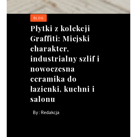
BLOG
BIZNES
BIZNES
BIZNES
Płytki z kolekcji
Wakacyjne
Ciągnik siodłowy –
Rusztowania
Graffiti: Miejski
oblężenie w
jak wybrać idealne
modułowe:
charakter,
gastronomii. jak
narzędzie pracy dla
elastyczność w
industrialny szlif i
ratować wizerunek
Twojego kierowcy?
projektach o
nowoczesna
lokalu, gdy brakuje
skomplikowanych
By :
Redakcja
ceramika do
rąk do pracy?
kształtach
łazienki, kuchni i
By :
By :
Redakcja
Redakcja
salonu
By :
Redakcja