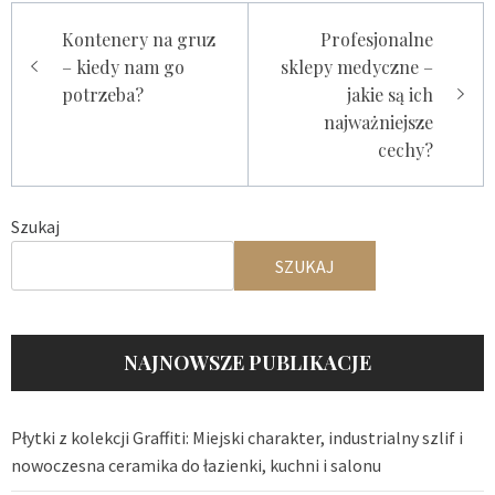
Nawigacja
Kontenery na gruz
Profesjonalne
wpisu
– kiedy nam go
sklepy medyczne –
potrzeba?
jakie są ich
najważniejsze
cechy?
Szukaj
SZUKAJ
NAJNOWSZE PUBLIKACJE
Płytki z kolekcji Graffiti: Miejski charakter, industrialny szlif i
nowoczesna ceramika do łazienki, kuchni i salonu