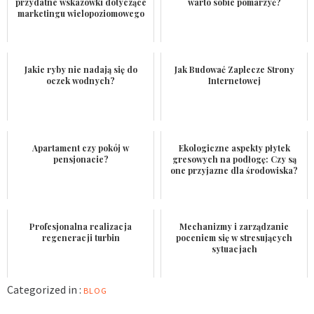
przydatne wskazówki dotyczące
warto sobie pomarzyć?
marketingu wielopoziomowego
Jakie ryby nie nadają się do
Jak Budować Zaplecze Strony
oczek wodnych?
Internetowej
Apartament czy pokój w
Ekologiczne aspekty płytek
pensjonacie?
gresowych na podłogę: Czy są
one przyjazne dla środowiska?
Profesjonalna realizacja
Mechanizmy i zarządzanie
regeneracji turbin
poceniem się w stresujących
sytuacjach
Categorized in :
BLOG