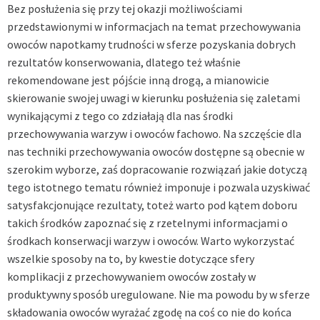
Bez posłużenia się przy tej okazji możliwościami
przedstawionymi w informacjach na temat przechowywania
owoców napotkamy trudności w sferze pozyskania dobrych
rezultatów konserwowania, dlatego też właśnie
rekomendowane jest pójście inną drogą, a mianowicie
skierowanie swojej uwagi w kierunku posłużenia się zaletami
wynikającymi z tego co zdziałają dla nas środki
przechowywania warzyw i owoców fachowo. Na szczęście dla
nas techniki przechowywania owoców dostępne są obecnie w
szerokim wyborze, zaś dopracowanie rozwiązań jakie dotyczą
tego istotnego tematu również imponuje i pozwala uzyskiwać
satysfakcjonujące rezultaty, toteż warto pod kątem doboru
takich środków zapoznać się z rzetelnymi informacjami o
środkach konserwacji warzyw i owoców. Warto wykorzystać
wszelkie sposoby na to, by kwestie dotyczące sfery
komplikacji z przechowywaniem owoców zostały w
produktywny sposób uregulowane. Nie ma powodu by w sferze
składowania owoców wyrażać zgodę na coś co nie do końca