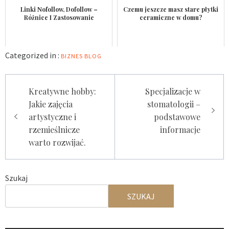
Linki Nofollow, Dofollow –
Czemu jeszcze masz stare płytki
Różnice I Zastosowanie
ceramiczne w domu?
Categorized in :
BIZNES
BLOG
Nawigacja
Kreatywne hobby:
Specjalizacje w
wpisu
Jakie zajęcia
stomatologii –
artystyczne i
podstawowe
rzemieślnicze
informacje
warto rozwijać.
Szukaj
SZUKAJ