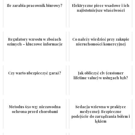
Ile zarabia pracownik biurowy?
Elektryczne piece wsadowe i ich
najistotniejsze właściwości
Regulatory wzrostu w zbożach
Co należy wiedzieć przy zakupie
ozimych – kluczowe informacje
nieruchomości komercyjnej
Czy warto ubezpieczyć garaż?
Jak obliczyć clv (customer
lifetime value) w usługach b2b?
Metodus 650 wg: niezawodna
Sedacja wziewna w praktyce
ochrona przed chorobami
medycznej: Bezpieczne
podejście do zarządzania bólem i
lękiem