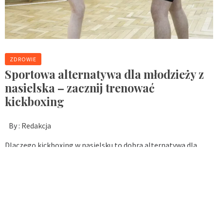
ZDROWIE
Sportowa alternatywa dla młodzieży z
nasielska – zacznij trenować
kickboxing
By :
Redakcja
Dlaczego kickboxing w nasielsku to dobra alternatywa dla
młodzieży? Kickboxing w Nasielsku to jedna z najciekawszych i
najbardziej wartościowych form