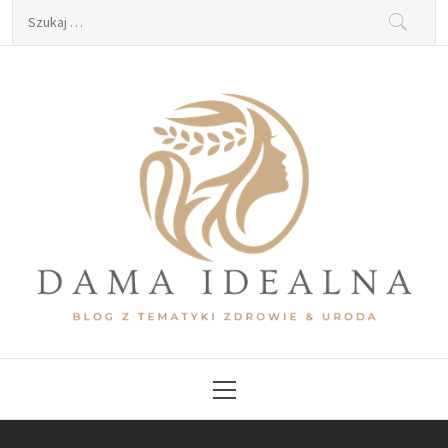
Skip
Szukaj:
to
content
Dama Idealna
Blog z tematyki zdrowie & uroda
Primary
Menu