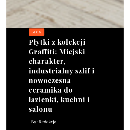
BLOG
BIZNES
BIZNES
BIZNES
Płytki z kolekcji
Wakacyjne
Ciągnik siodłowy –
Rusztowania
Graffiti: Miejski
oblężenie w
jak wybrać idealne
modułowe:
charakter,
gastronomii. jak
narzędzie pracy dla
elastyczność w
industrialny szlif i
ratować wizerunek
Twojego kierowcy?
projektach o
nowoczesna
lokalu, gdy brakuje
skomplikowanych
By :
Redakcja
ceramika do
rąk do pracy?
kształtach
łazienki, kuchni i
By :
By :
Redakcja
Redakcja
salonu
By :
Redakcja