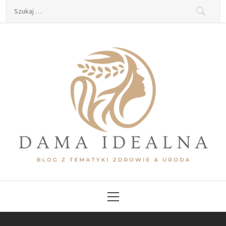
Skip
Szukaj:
to
content
Dama Idealna
Blog z tematyki zdrowie & uroda
Primary
Menu