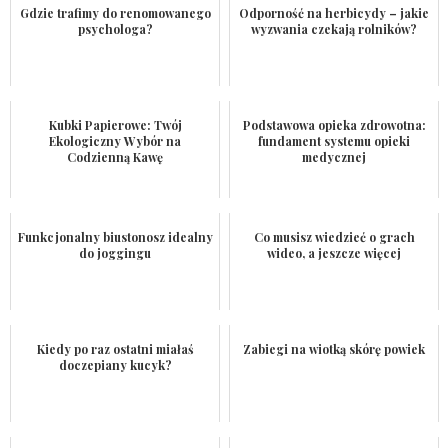
Gdzie trafimy do renomowanego
Odporność na herbicydy – jakie
psychologa?
wyzwania czekają rolników?
Kubki Papierowe: Twój
Podstawowa opieka zdrowotna:
Ekologiczny Wybór na
fundament systemu opieki
Codzienną Kawę
medycznej
Funkcjonalny biustonosz idealny
Co musisz wiedzieć o grach
do joggingu
wideo, a jeszcze więcej
Kiedy po raz ostatni miałaś
Zabiegi na wiotką skórę powiek
doczepiany kucyk?