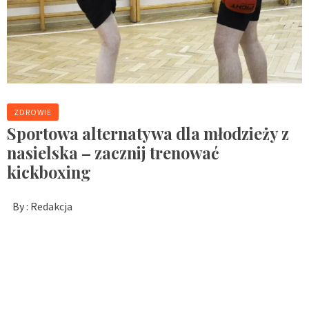
ZDROWIE
Sportowa alternatywa dla młodzieży z
nasielska – zacznij trenować
kickboxing
By :
Redakcja
Dlaczego kickboxing w nasielsku to dobra alternatywa dla
młodzieży? Kickboxing w Nasielsku to jedna z najciekawszych i
najbardziej wartościowych form