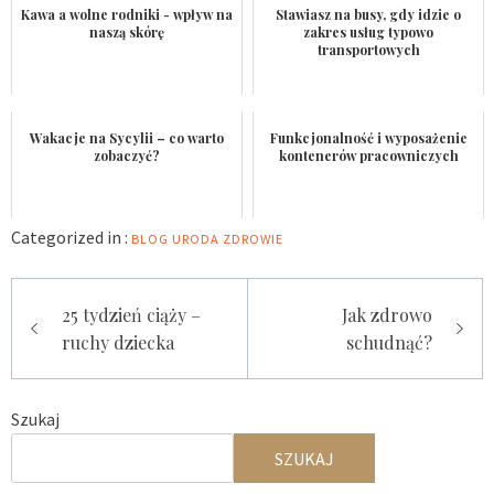
Kawa a wolne rodniki - wpływ na
Stawiasz na busy, gdy idzie o
naszą skórę
zakres usług typowo
transportowych
Wakacje na Sycylii – co warto
Funkcjonalność i wyposażenie
zobaczyć?
kontenerów pracowniczych
Categorized in :
BLOG
URODA
ZDROWIE
Nawigacja
25 tydzień ciąży –
Jak zdrowo
wpisu
ruchy dziecka
schudnąć?
Szukaj
SZUKAJ