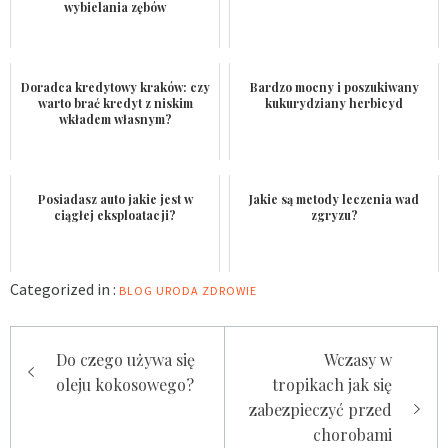
wybielania zębów
Doradca kredytowy kraków: czy
Bardzo mocny i poszukiwany
warto brać kredyt z niskim
kukurydziany herbicyd
wkładem własnym?
Posiadasz auto jakie jest w
Jakie są metody leczenia wad
ciągłej eksploatacji?
zgryzu?
Categorized in :
BLOG
URODA
ZDROWIE
Nawigacja
Do czego używa się
Wczasy w
wpisu
oleju kokosowego?
tropikach jak się
zabezpieczyć przed
chorobami