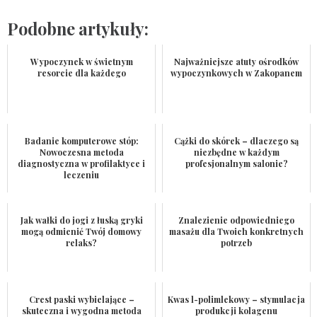
Podobne artykuły:
Wypoczynek w świetnym
Najważniejsze atuty ośrodków
resorcie dla każdego
wypoczynkowych w Zakopanem
Badanie komputerowe stóp:
Cążki do skórek – dlaczego są
Nowoczesna metoda
niezbędne w każdym
diagnostyczna w profilaktyce i
profesjonalnym salonie?
leczeniu
Jak wałki do jogi z łuską gryki
Znalezienie odpowiedniego
mogą odmienić Twój domowy
masażu dla Twoich konkretnych
relaks?
potrzeb
Crest paski wybielające –
Kwas l-polimlekowy – stymulacja
skuteczna i wygodna metoda
produkcji kolagenu