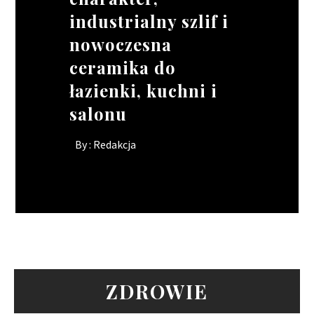
industrialny szlif i
ratować wizerunek
Twojego kierowcy?
projektach o
nowoczesna
lokalu, gdy brakuje
skomplikowanych
By :
Redakcja
ceramika do
rąk do pracy?
kształtach
łazienki, kuchni i
By :
By :
Redakcja
Redakcja
salonu
By :
Redakcja
ZDROWIE