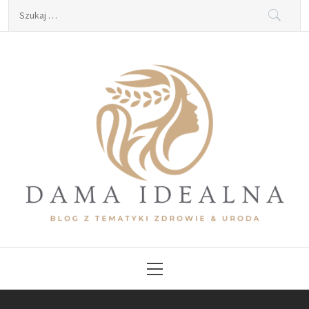
Skip
Szukaj:
to
content
Dama Idealna
Blog z tematyki zdrowie & uroda
Primary
Menu