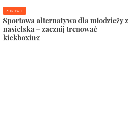
ZDROWIE
Sportowa alternatywa dla młodzieży z
nasielska – zacznij trenować
kickboxing
By :
Redakcja
Dlaczego kickboxing w nasielsku to dobra alternatywa dla
młodzieży? Kickboxing w Nasielsku to jedna z najciekawszych i
najbardziej wartościowych form