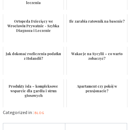
leczenia
Ortopeda Dziecięcy we
Ile zarabia ratownik na basenie?
Wrocławiu Prywatnie - Szybka
Diagnoza i Leczenie
Jak dokonać rozliczenia podatku
Wakacje na Sycylii – co warto
z Holandii?
zobaczyć?
Produkty isla – kompleksowe
Apartament czy pokój w
wsparcie dla gardła i strun
pensjonacie?
głosowych
Categorized in :
BLOG
Nawigacja