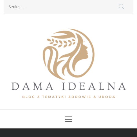
Skip
Szukaj:
to
content
Dama Idealna
Blog z tematyki zdrowie & uroda
Primary
Menu