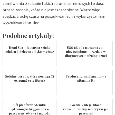
zamówienia. Szukanie takich stron internetowych to dość
proste zadanie, które nie jest czasochłonne. Warto więc
spędzić trochę czasu na poszukiwaniach z wykorzystaniem
wyszukiwarki on-line.
Podobne artykuły:
Head Spa – Japońska sztuka
USG układu moczowego -
relaksu i pielęgnacji skóry głowy
niezastąpione narzędzie w
diagnostyce nefrologicznej
Solidne porady, które pomogą Ci
Producenci suplementów z
osiągnąć cele fitness
witaminą D3
Ból pleców w odcinku
Loctite – kleje, które
lędźwiowym kręgosłupa –
rewolucjonizują motoryzację i
przyczyny, objawy i metody
przemysł