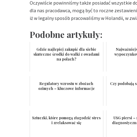
Oczywiście powinniśmy także posiadać wszystkie d
dla nas pracodawca, mogą być to roczne zestawieni
iż w legalny sposób pracowaliśmy w Holandii, w z
Podobne artykuły:
Gdzie najlepiej zakupić dla siebie
Najważniej
skuteczne środki do walki z owadami
wypoczynko
na polach?
Regulatory wzrostu w zbożach
Czy podobają 
ozimych – kluczowe informacje
Sztuczki, które pomogą złagodzić stres
USG piersi 
i zrelaksować się
diagnostyczn