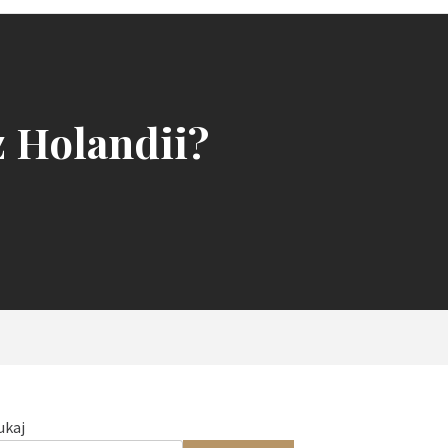
z Holandii?
ukaj