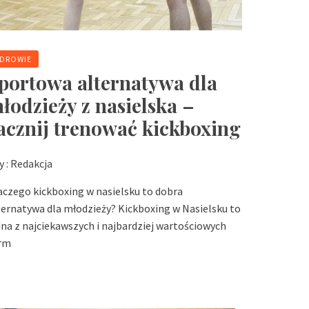
DROWIE
portowa alternatywa dla
łodzieży z nasielska –
acznij trenować kickboxing
y :
Redakcja
aczego kickboxing w nasielsku to dobra
ternatywa dla młodzieży? Kickboxing w Nasielsku to
dna z najciekawszych i najbardziej wartościowych
rm