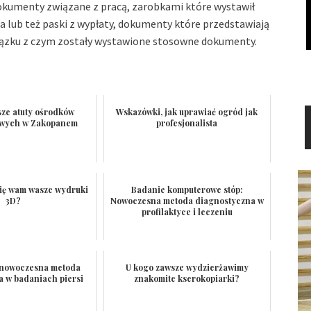
okumenty związane z pracą, zarobkami które wystawił
a lub też paski z wypłaty, dokumenty które przedstawiają
wiązku z czym zostały wystawione stosowne dokumenty.
sze atuty ośrodków
Wskazówki, jak uprawiać ogród jak
wych w Zakopanem
profesjonalista
się wam wasze wydruki
Badanie komputerowe stóp:
3D?
Nowoczesna metoda diagnostyczna w
profilaktyce i leczeniu
– nowoczesna metoda
U kogo zawsze wydzierżawimy
a w badaniach piersi
znakomite kserokopiarki?