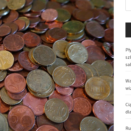
Pły
sz
sa
Wa
wi
Ci
dl
Ru