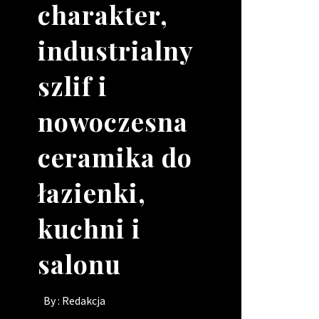
charakter,
wizerunek
narzędzie
o
industrialny
lokalu, gdy
pracy dla
skomplikowanych
szlif i
brakuje rąk
Twojego
kształtach
nowoczesna
do pracy?
kierowcy?
By :
Redakcja
ceramika do
By :
By :
Redakcja
Redakcja
łazienki,
kuchni i
salonu
By :
Redakcja