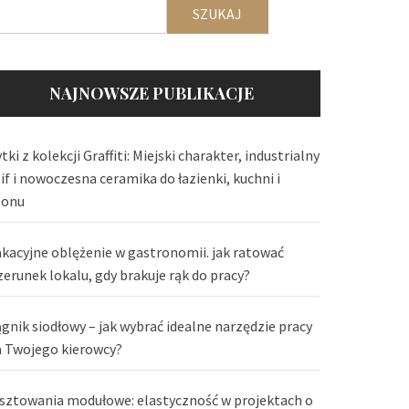
SZUKAJ
NAJNOWSZE PUBLIKACJE
tki z kolekcji Graffiti: Miejski charakter, industrialny
lif i nowoczesna ceramika do łazienki, kuchni i
lonu
kacyjne oblężenie w gastronomii. jak ratować
zerunek lokalu, gdy brakuje rąk do pracy?
ągnik siodłowy – jak wybrać idealne narzędzie pracy
a Twojego kierowcy?
sztowania modułowe: elastyczność w projektach o