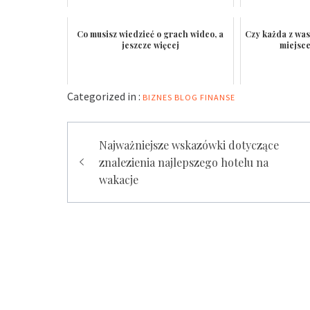
Co musisz wiedzieć o grach wideo, a
Czy każda z was 
jeszcze więcej
miejsce
Categorized in :
BIZNES
BLOG
FINANSE
Nawigacja
Najważniejsze wskazówki dotyczące
wpisu
znalezienia najlepszego hotelu na
wakacje