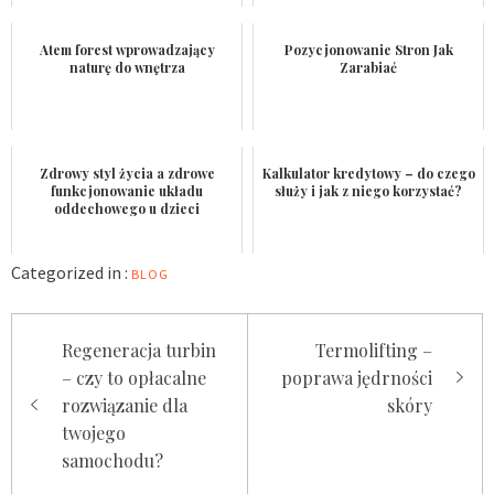
Atem forest wprowadzający
Pozycjonowanie Stron Jak
naturę do wnętrza
Zarabiać
Zdrowy styl życia a zdrowe
Kalkulator kredytowy – do czego
funkcjonowanie układu
służy i jak z niego korzystać?
oddechowego u dzieci
Categorized in :
BLOG
Nawigacja
Regeneracja turbin
Termolifting –
wpisu
– czy to opłacalne
poprawa jędrności
rozwiązanie dla
skóry
twojego
samochodu?