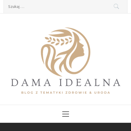
Skip
Szukaj:
to
content
Dama Idealna
Blog z tematyki zdrowie & uroda
Primary
Menu