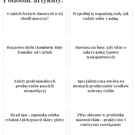
O jakich feriach zimowych w tej
Wypróbuj tę wspaniałą radę, jak
chwili marzysz?
radzić sobie z astmą
Bogactwo Stylu i Komfortu: Buty
Stawiasz na busy, gdy idzie o
Damskie od Carinii
zakres usług typowo
transportowych
Zalety profesjonalnych
Specjalistyczna wiedza na
producentów pościeli
stronach producentów środków
niemowlęcej
ochrony roślin
Head Spa – Japońska sztuka
Plisy okienne w grodzisku
relaksu i pielęgnacji skóry głowy
mazowieckim – praktyczne i
estetyczne rozwiązanie