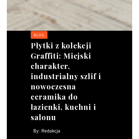
BLOG
BIZNES
BIZNES
BIZNES
Płytki z kolekcji
Wakacyjne
Ciągnik siodłowy –
Rusztowania
Graffiti: Miejski
oblężenie w
jak wybrać idealne
modułowe:
charakter,
gastronomii. jak
narzędzie pracy dla
elastyczność w
industrialny szlif i
ratować wizerunek
Twojego kierowcy?
projektach o
nowoczesna
lokalu, gdy brakuje
skomplikowanych
By :
Redakcja
ceramika do
rąk do pracy?
kształtach
łazienki, kuchni i
By :
By :
Redakcja
Redakcja
salonu
By :
Redakcja