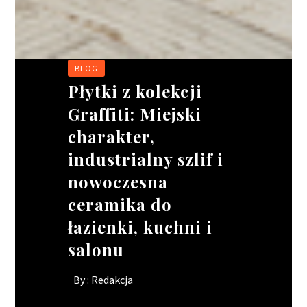
BLOG
BIZNES
BIZNES
BIZNES
Płytki z kolekcji
Wakacyjne
Ciągnik siodłowy –
Rusztowania
Graffiti: Miejski
oblężenie w
jak wybrać idealne
modułowe:
charakter,
gastronomii. jak
narzędzie pracy dla
elastyczność w
industrialny szlif i
ratować wizerunek
Twojego kierowcy?
projektach o
nowoczesna
lokalu, gdy brakuje
skomplikowanych
By :
Redakcja
ceramika do
rąk do pracy?
kształtach
łazienki, kuchni i
By :
By :
Redakcja
Redakcja
salonu
By :
Redakcja