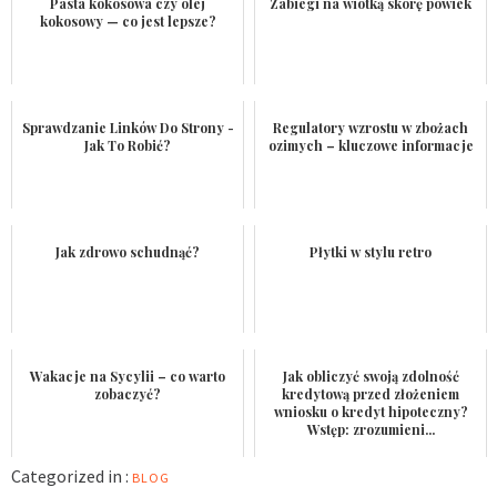
Pasta kokosowa czy olej
Zabiegi na wiotką skórę powiek
kokosowy — co jest lepsze?
Sprawdzanie Linków Do Strony -
Regulatory wzrostu w zbożach
Jak To Robić?
ozimych – kluczowe informacje
Jak zdrowo schudnąć?
Płytki w stylu retro
Wakacje na Sycylii – co warto
Jak obliczyć swoją zdolność
zobaczyć?
kredytową przed złożeniem
wniosku o kredyt hipoteczny?
Wstęp: zrozumieni...
Categorized in :
BLOG