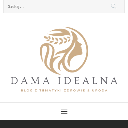
Skip
Szukaj:
to
content
Dama Idealna
Blog z tematyki zdrowie & uroda
Primary
Menu