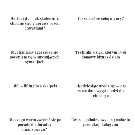
Herbicydy – jak skutecznie
Co zabrać ze sobą w góry?
chronić swoje uprawy przed
chwastami?
Mechanizmy i zarządzanie
Techniki, dzięki którym Twój
poceniem się w stresujących
domowy biznes działa
sytuacjach
Hifu – lifting bez skalpela
Pięćdziesiąte urodziny — czy
sama data wysyła ludzi do
chirurga
Dlaczego warto zwrócić się po
Kwas l-polimlekowy – stymulacja
poradę do doradcy
produkcji kolagenu
finansowego?