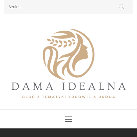
Skip
Szukaj:
to
content
Dama Idealna
Blog z tematyki zdrowie & uroda
Primary
Menu