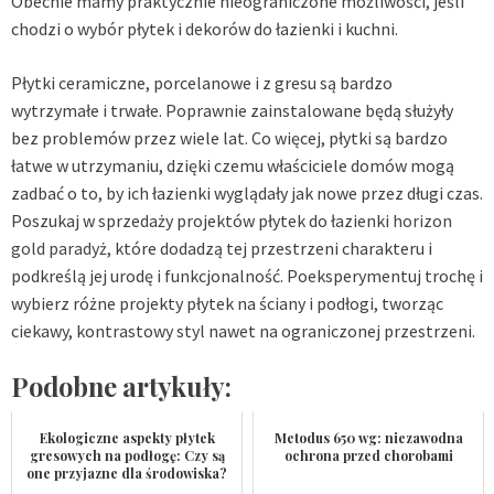
Obecnie mamy praktycznie nieograniczone możliwości, jeśli
chodzi o wybór płytek i dekorów do łazienki i kuchni.
Płytki ceramiczne, porcelanowe i z gresu są bardzo
wytrzymałe i trwałe. Poprawnie zainstalowane będą służyły
bez problemów przez wiele lat. Co więcej, płytki są bardzo
łatwe w utrzymaniu, dzięki czemu właściciele domów mogą
zadbać o to, by ich łazienki wyglądały jak nowe przez długi czas.
Poszukaj w sprzedaży projektów płytek do łazienki
horizon
gold paradyż
, które dodadzą tej przestrzeni charakteru i
podkreślą jej urodę i funkcjonalność. Poeksperymentuj trochę i
wybierz różne projekty płytek na ściany i podłogi, tworząc
ciekawy, kontrastowy styl nawet na ograniczonej przestrzeni.
Podobne artykuły:
Ekologiczne aspekty płytek
Metodus 650 wg: niezawodna
gresowych na podłogę: Czy są
ochrona przed chorobami
one przyjazne dla środowiska?