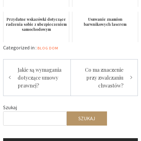
Przydatne wskazówki dotyczące
Usuwanie znamion
radzenia sobie z ubezpieczeniem
barwnikowych laserem
samochodowym
Categorized in :
BLOG
DOM
Nawigacja
Jakie są wymagania
Co ma znaczenie
wpisu
dotyczące umowy
przy zwalczaniu
prawnej?
chwastów?
Szukaj
SZUKAJ