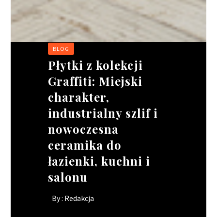
BLOG
BIZNES
BIZNES
BIZNES
Płytki z kolekcji
Wakacyjne
Ciągnik siodłowy –
Rusztowania
Graffiti: Miejski
oblężenie w
jak wybrać idealne
modułowe:
charakter,
gastronomii. jak
narzędzie pracy dla
elastyczność w
industrialny szlif i
ratować wizerunek
Twojego kierowcy?
projektach o
nowoczesna
lokalu, gdy brakuje
skomplikowanych
By :
Redakcja
ceramika do
rąk do pracy?
kształtach
łazienki, kuchni i
By :
By :
Redakcja
Redakcja
salonu
By :
Redakcja