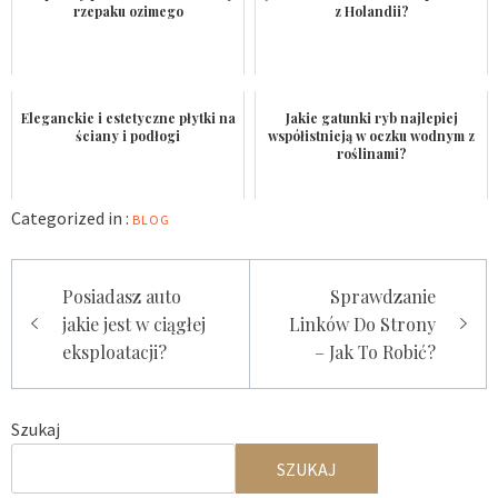
rzepaku ozimego
z Holandii?
Eleganckie i estetyczne płytki na
Jakie gatunki ryb najlepiej
ściany i podłogi
współistnieją w oczku wodnym z
roślinami?
Categorized in :
BLOG
Nawigacja
Posiadasz auto
Sprawdzanie
wpisu
jakie jest w ciągłej
Linków Do Strony
eksploatacji?
– Jak To Robić?
Szukaj
SZUKAJ