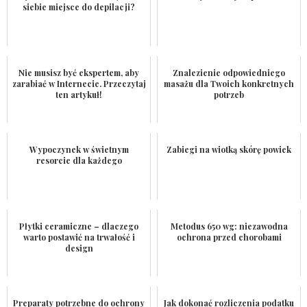
siebie miejsce do depilacji?
Nie musisz być ekspertem, aby
Znalezienie odpowiedniego
zarabiać w Internecie. Przeczytaj
masażu dla Twoich konkretnych
ten artykuł!
potrzeb
Wypoczynek w świetnym
Zabiegi na wiotką skórę powiek
resorcie dla każdego
Płytki ceramiczne – dlaczego
Metodus 650 wg: niezawodna
warto postawić na trwałość i
ochrona przed chorobami
design
Preparaty potrzebne do ochrony
Jak dokonać rozliczenia podatku