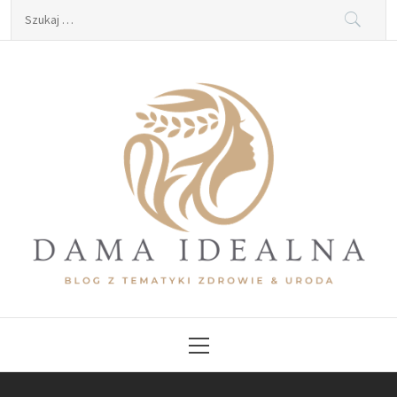
Skip
Szukaj:
to
content
Dama Idealna
Blog z tematyki zdrowie & uroda
Primary
Menu