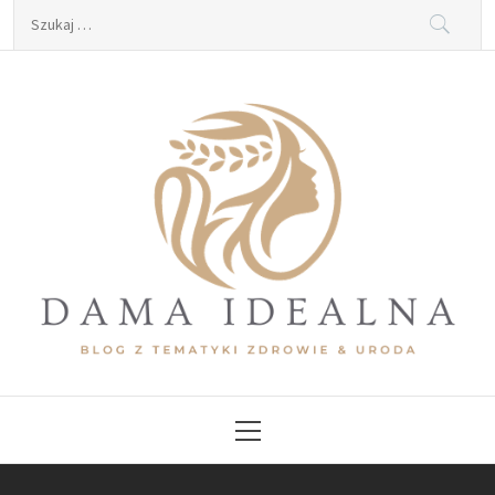
Skip
Szukaj:
to
content
Dama Idealna
Blog z tematyki zdrowie & uroda
Primary
Menu