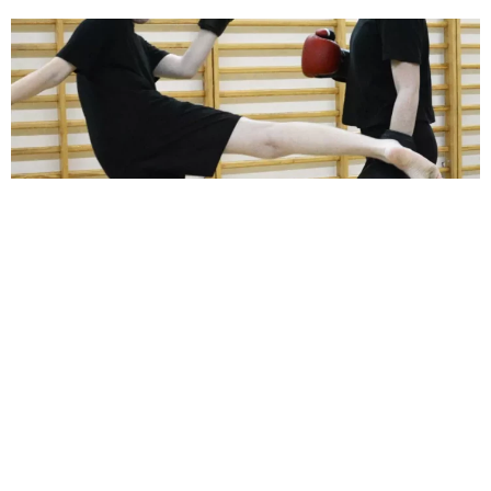
ZDROWIE
Sportowa alternatywa dla młodzieży z
nasielska – zacznij trenować
kickboxing