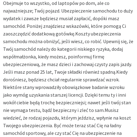
Obejmuje to wszystko, od laptopów po dom, ale co
najważniejsze; Twój pojazd. Ubezpieczenie samochodu to duży
wydatek i zawsze będziesz musiał zapłacić, dopóki masz
samochód. Poniżej znajdziesz wskazówki, które pomogą Ci
zaoszczędzić dodatkową gotówkę.Koszty ubezpieczenia
samochodu można obniżyć, jeśli wiesz, co robić. Upewnij się, że
Twój samochód należy do kategorii niskiego ryzyka, dodaj
współmałżonka, kiedy możesz, poinformuj firmę
ubezpieczeniową, że masz dzieci i zachowaj czysty zapis jazdy.
Jeśli masz ponad 25 lat, Twoje składki również spadną.Kiedy
dorośniesz, będziesz chciał regularnie sprawdzać wzrok.
Niektóre stany wprowadziły obowiązkowe badanie wzroku
jako wymóg uzyskania starszej licencji. Dzięki temu ty i inni
wokół ciebie będą trochę bezpieczniejsi; nawet jeśli twój stan
nie wymaga testu, bądź bezpieczny i zleć to sam.Musisz
wiedzieć, że rodzaj pojazdu, którym jeździsz, wpłynie na koszt
Twojego ubezpieczenia. Być może teraz stać Cię na ładny
samochód sportowy, ale czy stać Cię na ubezpieczenie na