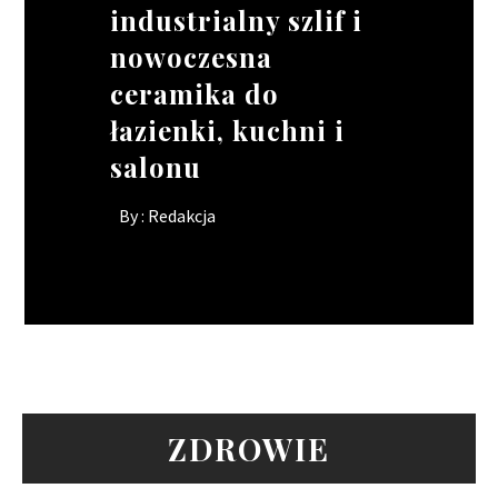
industrialny szlif i
ratować wizerunek
Twojego kierowcy?
projektach o
nowoczesna
lokalu, gdy brakuje
skomplikowanych
By :
Redakcja
ceramika do
rąk do pracy?
kształtach
łazienki, kuchni i
By :
By :
Redakcja
Redakcja
salonu
By :
Redakcja
ZDROWIE