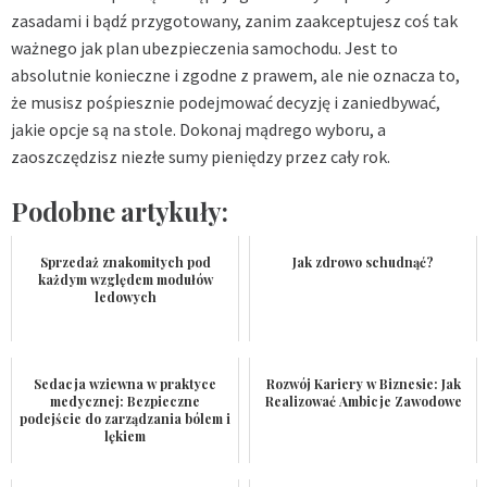
zasadami i bądź przygotowany, zanim zaakceptujesz coś tak
ważnego jak plan ubezpieczenia samochodu. Jest to
absolutnie konieczne i zgodne z prawem, ale nie oznacza to,
że musisz pośpiesznie podejmować decyzję i zaniedbywać,
jakie opcje są na stole. Dokonaj mądrego wyboru, a
zaoszczędzisz niezłe sumy pieniędzy przez cały rok.
Podobne artykuły:
Sprzedaż znakomitych pod
Jak zdrowo schudnąć?
każdym względem modułów
ledowych
Sedacja wziewna w praktyce
Rozwój Kariery w Biznesie: Jak
medycznej: Bezpieczne
Realizować Ambicje Zawodowe
podejście do zarządzania bólem i
lękiem