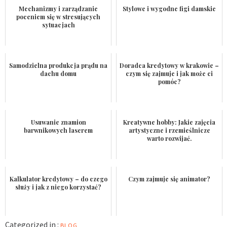
Mechanizmy i zarządzanie
Stylowe i wygodne figi damskie
poceniem się w stresujących
sytuacjach
Samodzielna produkcja prądu na
Doradca kredytowy w krakowie –
dachu domu
czym się zajmuje i jak może ci
pomóc?
Usuwanie znamion
Kreatywne hobby: Jakie zajęcia
barwnikowych laserem
artystyczne i rzemieślnicze
warto rozwijać.
Kalkulator kredytowy – do czego
Czym zajmuje się animator?
służy i jak z niego korzystać?
Categorized in :
BLOG