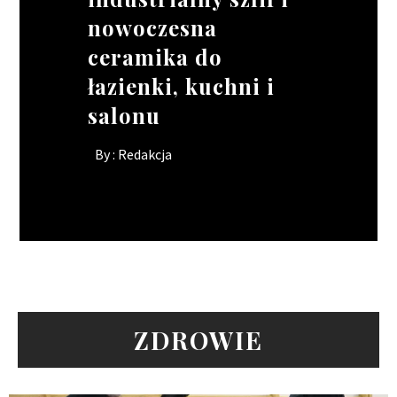
nowoczesna
lokalu, gdy brakuje
skomplikowanych
By :
Redakcja
ceramika do
rąk do pracy?
kształtach
łazienki, kuchni i
By :
By :
Redakcja
Redakcja
salonu
By :
Redakcja
ZDROWIE