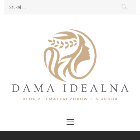
Skip
Szukaj:
to
content
Dama Idealna
Blog z tematyki zdrowie & uroda
Primary
Menu