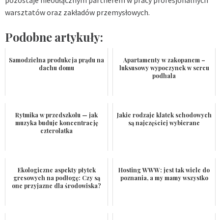
warsztatów oraz zakładów przemysłowych.
Podobne artykuły:
Samodzielna produkcja prądu na
Apartamenty w zakopanem –
dachu domu
luksusowy wypoczynek w sercu
podhala
Rytmika w przedszkolu — jak
Jakie rodzaje klatek schodowych
muzyka buduje koncentrację
są najczęściej wybierane
czterolatka
Ekologiczne aspekty płytek
Hosting WWW: jest tak wiele do
gresowych na podłogę: Czy są
poznania, a my mamy wszystko
one przyjazne dla środowiska?