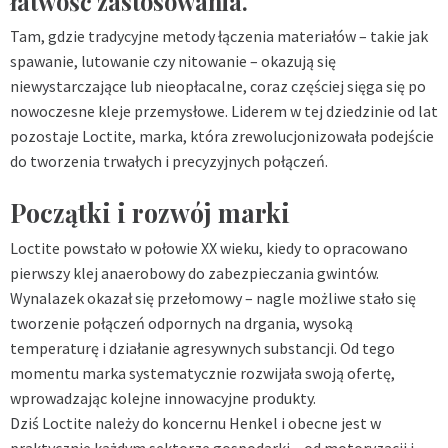
łatwość zastosowania.
Tam, gdzie tradycyjne metody łączenia materiałów – takie jak
spawanie, lutowanie czy nitowanie – okazują się
niewystarczające lub nieopłacalne, coraz częściej sięga się po
nowoczesne kleje przemysłowe. Liderem w tej dziedzinie od lat
pozostaje Loctite, marka, która zrewolucjonizowała podejście
do tworzenia trwałych i precyzyjnych połączeń.
Początki i rozwój marki
Loctite powstało w połowie XX wieku, kiedy to opracowano
pierwszy klej anaerobowy do zabezpieczania gwintów.
Wynalazek okazał się przełomowy – nagle możliwe stało się
tworzenie połączeń odpornych na drgania, wysoką
temperaturę i działanie agresywnych substancji. Od tego
momentu marka systematycznie rozwijała swoją ofertę,
wprowadzając kolejne innowacyjne produkty.
Dziś Loctite należy do koncernu Henkel i obecne jest w
praktycznie każdym sektorze gospodarki – od motoryzacji i