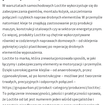
W warsztatach samochodowych Loctite wykorzystuje się do
zabezpieczania gwintów, montażu łożysk, uszczelniania
połączeń i szybkich napraw drobnych elementów. W przemyśle
natomiast kleje te znajdują zastosowanie przy produkcji
maszyn, konstrukcji stalowych czy w sektorze energetycznym.
Co więcej, produkty Loctite są chętnie wykorzystywane
również w codziennych naprawach domowych – od sklejenia
pękniętej części plastikowej po reperację drobnych
elementów wyposażenia.
Loctite to marka, która zrewolucjonizowała sposób, w jaki
łączymy i zabezpieczamy elementy w motoryzacji i przemyśle.
Dzięki szerokiej gamie klejów – od anaerobowych, przez
cyjanoakrylowe, aż po konstrukcyjne – możliwe jest tworzenie
trwałych, precyzyjnych i odpornych połączeń –
https://grupaurban.pl/product-category/producenci/loctite/
.
To połączenie innowacyjności, jakości i praktyczności sprawia,
że Loctite od lat jest numerem jeden wśród specjalistów i
pozostaje nieodłącznym partnerem w pracy profesjonalnych