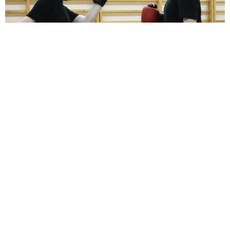
ZDROWIE
Sportowa alternatywa dla młodzieży z
nasielska – zacznij trenować
kickboxing