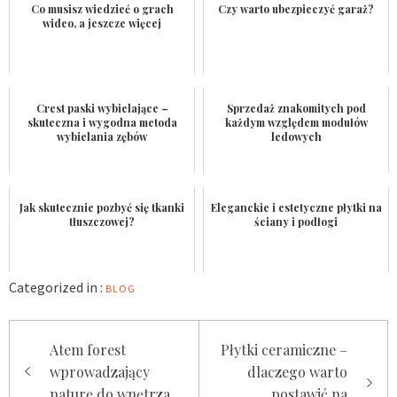
Co musisz wiedzieć o grach
Czy warto ubezpieczyć garaż?
wideo, a jeszcze więcej
Crest paski wybielające –
Sprzedaż znakomitych pod
skuteczna i wygodna metoda
każdym względem modułów
wybielania zębów
ledowych
Jak skutecznie pozbyć się tkanki
Eleganckie i estetyczne płytki na
tłuszczowej?
ściany i podłogi
Categorized in :
BLOG
Nawigacja
Atem forest
Płytki ceramiczne –
wpisu
wprowadzający
dlaczego warto
naturę do wnętrza
postawić na