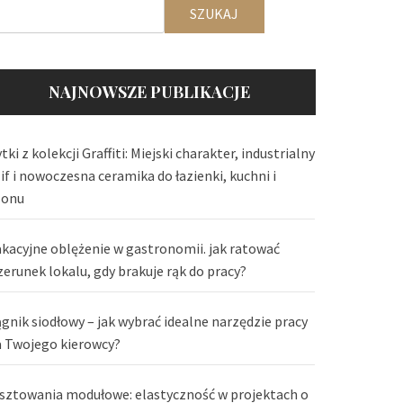
SZUKAJ
NAJNOWSZE PUBLIKACJE
tki z kolekcji Graffiti: Miejski charakter, industrialny
lif i nowoczesna ceramika do łazienki, kuchni i
lonu
kacyjne oblężenie w gastronomii. jak ratować
zerunek lokalu, gdy brakuje rąk do pracy?
ągnik siodłowy – jak wybrać idealne narzędzie pracy
a Twojego kierowcy?
sztowania modułowe: elastyczność w projektach o