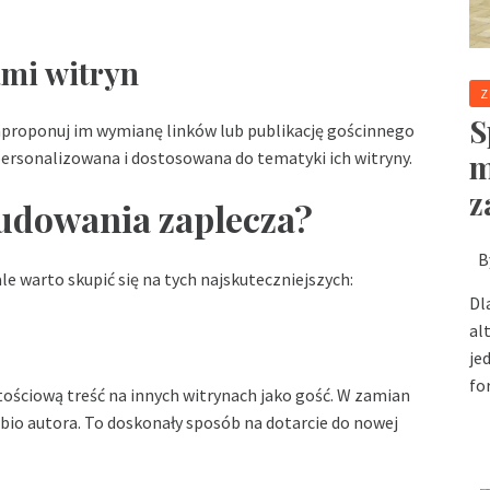
ami witryn
Z
S
zaproponuj im wymianę linków lub publikację gościnnego
m
 spersonalizowana i dostosowana do tematyki ich witryny.
z
budowania zaplecza?
B
e warto skupić się na tych najskuteczniejszych:
Dl
al
je
fo
tościową treść na innych witrynach jako gość. W zamian
 bio autora. To doskonały sposób na dotarcie do nowej