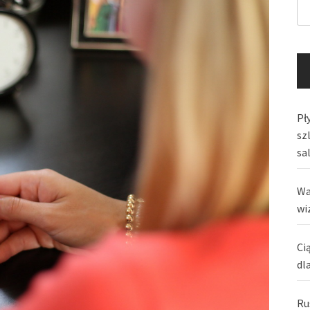
Pły
sz
sa
Wa
wi
Ci
dl
Ru