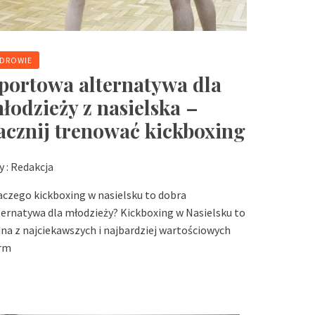
DROWIE
portowa alternatywa dla
łodzieży z nasielska –
acznij trenować kickboxing
y :
Redakcja
aczego kickboxing w nasielsku to dobra
ternatywa dla młodzieży? Kickboxing w Nasielsku to
dna z najciekawszych i najbardziej wartościowych
rm