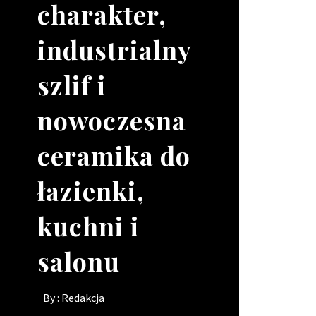
charakter,
wizerunek
narzędzie
o
industrialny
lokalu, gdy
pracy dla
skomplikowanych
szlif i
brakuje rąk
Twojego
kształtach
nowoczesna
do pracy?
kierowcy?
By :
Redakcja
ceramika do
By :
By :
Redakcja
Redakcja
łazienki,
kuchni i
salonu
By :
Redakcja