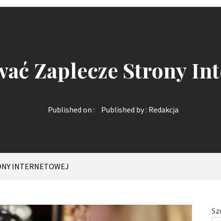
ać Zaplecze Strony In
Published on :
Published by :
Redakcja
ONY INTERNETOWEJ
Sz